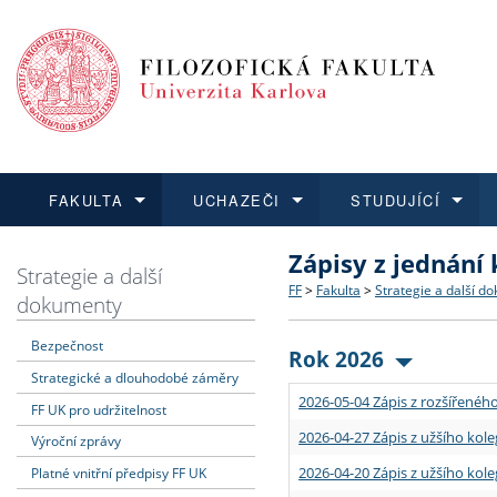
FAKULTA
UCHAZEČI
STUDUJÍCÍ
Zápisy z jednání
FAKULTA
UCHAZEČI
STUDUJÍCÍ
VĚDA A VÝZKUM
ZAHRANIČÍ
Struktura a historie
Co studovat a jak se přihlá
Bakalářské a magisterské
O vědě a výzkumu na FF
Aktuální nabídky a výběrov
Strategie a další
FF
>
Fakulta
>
Strategie a další d
dokumenty
Dozvědět se více
Podat přihlášku
Dozvědět se více
Dozvědět se více
Dozvědět se více
Strategie a další dokumen
Učitelské studijní program
Doktorské studium
Akademické kvalifikace
Vyjíždějící studenti
Bezpečnost
Rok 2026
Strategické a dlouhodobé záměry
Podpora a benefity pro z
Informace k průběhu přijím
Rigorózní řízení
Granty a projekty
Přijíždějící studenti
2026-05-04 Zápis z rozšířeného
FF UK pro udržitelnost
Absolventi fakulty
Vyjíždějící zaměstnanci
2026-04-27 Zápis z užšího kole
Výroční zprávy
2026-04-20 Zápis z užšího kole
Platné vnitřní předpisy FF UK
Fakultní školy FF UK