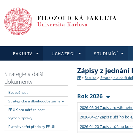
FAKULTA
UCHAZEČI
STUDUJÍCÍ
Zápisy z jednání
FAKULTA
UCHAZEČI
STUDUJÍCÍ
VĚDA A VÝZKUM
ZAHRANIČÍ
Struktura a historie
Co studovat a jak se přihlá
Bakalářské a magisterské
O vědě a výzkumu na FF
Aktuální nabídky a výběrov
Strategie a další
FF
>
Fakulta
>
Strategie a další d
dokumenty
Dozvědět se více
Podat přihlášku
Dozvědět se více
Dozvědět se více
Dozvědět se více
Strategie a další dokumen
Učitelské studijní program
Doktorské studium
Akademické kvalifikace
Vyjíždějící studenti
Bezpečnost
Rok 2026
Strategické a dlouhodobé záměry
Podpora a benefity pro z
Informace k průběhu přijím
Rigorózní řízení
Granty a projekty
Přijíždějící studenti
2026-05-04 Zápis z rozšířeného
FF UK pro udržitelnost
Absolventi fakulty
Vyjíždějící zaměstnanci
2026-04-27 Zápis z užšího kole
Výroční zprávy
2026-04-20 Zápis z užšího kole
Platné vnitřní předpisy FF UK
Fakultní školy FF UK