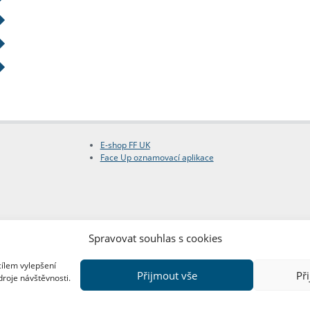
E-shop FF UK
Face Up oznamovací aplikace
Spravovat souhlas s cookies
cílem vylepšení
Přijmout vše
Př
droje návštěvnosti.
Copyright © FF UK 2026
Design:
Red Peppers