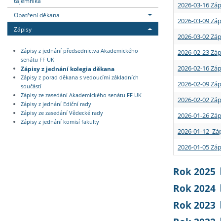
tajemníka
2026-03-16 Záp
Opatření děkana
2026-03-09 Záp
Zápisy
2026-03-02 Záp
Zápisy z jednání předsednictva Akademického
2026-02-23 Záp
senátu FF UK
2026-02-16 Záp
Zápisy z jednání kolegia děkana
Zápisy z porad děkana s vedoucími základních
2026-02-09 Záp
součástí
Zápisy ze zasedání Akademického senátu FF UK
2026-02-02 Záp
Zápisy z jednání Ediční rady
Zápisy ze zasedání Vědecké rady
2026-01-26 Záp
Zápisy z jednání komisí fakulty
2026-01-12 Záp
2026-01-05 Záp
Rok 2025
Rok 2024
Rok 2023