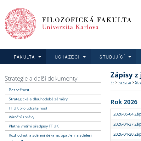
FAKULTA
UCHAZEČI
STUDUJÍCÍ
Zápisy z
FAKULTA
UCHAZEČI
STUDUJÍCÍ
VĚDA A VÝZKUM
ZAHRANIČÍ
Struktura a
Co studova
Bakalářsk
O vědě a 
Aktuální n
Strategie a další dokumenty
FF
>
Fakulta
>
Str
Bezpečnost
Dozvědět se více
Podat přihlášku
Dozvědět se více
Dozvědět se více
Dozvědět se více
Strategie 
Učitelské 
Doktorské
Akademické
Vyjíždějící
Strategické a dlouhodobé záměry
Rok 2026
Podpora a
Informace 
Rigorózní 
Granty a p
Přijíždějíc
FF UK pro udržitelnost
2026-05-04 Záp
Výroční zprávy
Absolventi
Vyjíždějíc
2026-04-27 Záp
Platné vnitřní předpisy FF UK
2026-04-20 Záp
Rozhodnutí a sdělení děkana, opatření a sdělení
Fakultní š