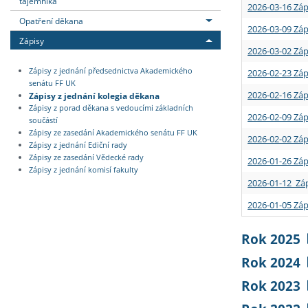
tajemníka
2026-03-16 Záp
Opatření děkana
2026-03-09 Záp
Zápisy
2026-03-02 Záp
Zápisy z jednání předsednictva Akademického
2026-02-23 Záp
senátu FF UK
2026-02-16 Záp
Zápisy z jednání kolegia děkana
Zápisy z porad děkana s vedoucími základních
2026-02-09 Záp
součástí
Zápisy ze zasedání Akademického senátu FF UK
2026-02-02 Záp
Zápisy z jednání Ediční rady
Zápisy ze zasedání Vědecké rady
2026-01-26 Záp
Zápisy z jednání komisí fakulty
2026-01-12 Záp
2026-01-05 Záp
Rok 2025
Rok 2024
Rok 2023