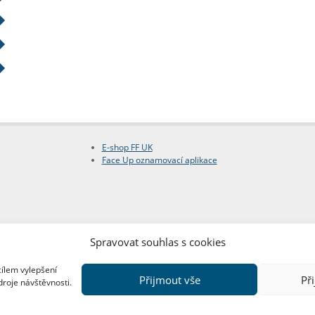
E-shop FF UK
Face Up oznamovací aplikace
Spravovat souhlas s cookies
cílem vylepšení
Přijmout vše
Př
droje návštěvnosti.
Copyright © FF UK 2026
Design:
Red Peppers