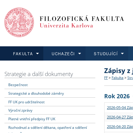
FAKULTA
UCHAZEČI
STUDUJÍCÍ
Zápisy z
FAKULTA
UCHAZEČI
STUDUJÍCÍ
VĚDA A VÝZKUM
ZAHRANIČÍ
Struktura a
Co studova
Bakalářsk
O vědě a 
Aktuální n
Strategie a další dokumenty
FF
>
Fakulta
>
Str
Bezpečnost
Dozvědět se více
Podat přihlášku
Dozvědět se více
Dozvědět se více
Dozvědět se více
Strategie 
Učitelské 
Doktorské
Akademické
Vyjíždějící
Strategické a dlouhodobé záměry
Rok 2026
Podpora a
Informace 
Rigorózní 
Granty a p
Přijíždějíc
FF UK pro udržitelnost
2026-05-04 Záp
Výroční zprávy
Absolventi
Vyjíždějíc
2026-04-27 Záp
Platné vnitřní předpisy FF UK
2026-04-20 Záp
Rozhodnutí a sdělení děkana, opatření a sdělení
Fakultní š