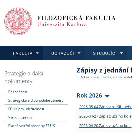
FAKULTA
UCHAZEČI
STUDUJÍCÍ
Zápisy z jednání
FAKULTA
UCHAZEČI
STUDUJÍCÍ
VĚDA A VÝZKUM
ZAHRANIČÍ
Struktura a historie
Co studovat a jak se přihlá
Bakalářské a magisterské
O vědě a výzkumu na FF
Aktuální nabídky a výběrov
Strategie a další
FF
>
Fakulta
>
Strategie a další d
dokumenty
Dozvědět se více
Podat přihlášku
Dozvědět se více
Dozvědět se více
Dozvědět se více
Strategie a další dokumen
Učitelské studijní program
Doktorské studium
Akademické kvalifikace
Vyjíždějící studenti
Bezpečnost
Rok 2026
Strategické a dlouhodobé záměry
Podpora a benefity pro z
Informace k průběhu přijím
Rigorózní řízení
Granty a projekty
Přijíždějící studenti
2026-05-04 Zápis z rozšířeného
FF UK pro udržitelnost
Absolventi fakulty
Vyjíždějící zaměstnanci
2026-04-27 Zápis z užšího kole
Výroční zprávy
2026-04-20 Zápis z užšího kole
Platné vnitřní předpisy FF UK
Fakultní školy FF UK