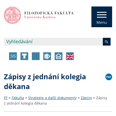
Zápisy z jednání kolegia
děkana
FF
>
Fakulta
>
Strategie a další dokumenty
>
Zápisy
>
Zápisy
z jednání kolegia děkana