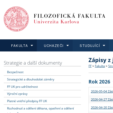
FAKULTA
UCHAZEČI
STUDUJÍCÍ
Zápisy z
FAKULTA
UCHAZEČI
STUDUJÍCÍ
VĚDA A VÝZKUM
ZAHRANIČÍ
Struktura a
Co studova
Bakalářsk
O vědě a 
Aktuální n
Strategie a další dokumenty
FF
>
Fakulta
>
Str
Bezpečnost
Dozvědět se více
Podat přihlášku
Dozvědět se více
Dozvědět se více
Dozvědět se více
Strategie 
Učitelské 
Doktorské
Akademické
Vyjíždějící
Strategické a dlouhodobé záměry
Rok 2026
Podpora a
Informace 
Rigorózní 
Granty a p
Přijíždějíc
FF UK pro udržitelnost
2026-05-04 Záp
Výroční zprávy
Absolventi
Vyjíždějíc
2026-04-27 Záp
Platné vnitřní předpisy FF UK
2026-04-20 Záp
Rozhodnutí a sdělení děkana, opatření a sdělení
Fakultní š