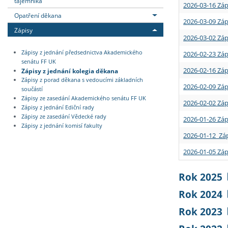
tajemníka
2026-03-16 Záp
Opatření děkana
2026-03-09 Záp
Zápisy
2026-03-02 Záp
Zápisy z jednání předsednictva Akademického
2026-02-23 Záp
senátu FF UK
2026-02-16 Záp
Zápisy z jednání kolegia děkana
Zápisy z porad děkana s vedoucími základních
2026-02-09 Záp
součástí
Zápisy ze zasedání Akademického senátu FF UK
2026-02-02 Záp
Zápisy z jednání Ediční rady
Zápisy ze zasedání Vědecké rady
2026-01-26 Záp
Zápisy z jednání komisí fakulty
2026-01-12 Záp
2026-01-05 Záp
Rok 2025
Rok 2024
Rok 2023