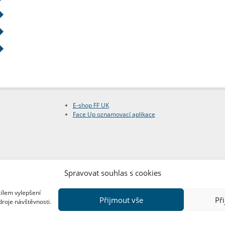
E-shop FF UK
Face Up oznamovací aplikace
Spravovat souhlas s cookies
cílem vylepšení
Přijmout vše
Př
droje návštěvnosti.
Copyright © FF UK 2026
Design:
Red Peppers