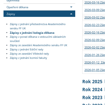
tajemníka
2026-03-16 Záp
Opatření děkana
2026-03-09 Záp
Zápisy
2026-03-02 Záp
Zápisy z jednání předsednictva Akademického
2026-02-23 Záp
senátu FF UK
2026-02-16 Záp
Zápisy z jednání kolegia děkana
Zápisy z porad děkana s vedoucími základních
2026-02-09 Záp
součástí
Zápisy ze zasedání Akademického senátu FF UK
2026-02-02 Záp
Zápisy z jednání Ediční rady
Zápisy ze zasedání Vědecké rady
2026-01-26 Záp
Zápisy z jednání komisí fakulty
2026-01-12 Záp
2026-01-05 Záp
Rok 2025
Rok 2024
Rok 2023