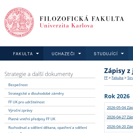
FAKULTA
UCHAZEČI
STUDUJÍCÍ
Zápisy z
FAKULTA
UCHAZEČI
STUDUJÍCÍ
VĚDA A VÝZKUM
ZAHRANIČÍ
Struktura a
Co studova
Bakalářsk
O vědě a 
Aktuální n
Strategie a další dokumenty
FF
>
Fakulta
>
Str
Bezpečnost
Dozvědět se více
Podat přihlášku
Dozvědět se více
Dozvědět se více
Dozvědět se více
Strategie 
Učitelské 
Doktorské
Akademické
Vyjíždějící
Strategické a dlouhodobé záměry
Rok 2026
Podpora a
Informace 
Rigorózní 
Granty a p
Přijíždějíc
FF UK pro udržitelnost
2026-05-04 Záp
Výroční zprávy
Absolventi
Vyjíždějíc
2026-04-27 Záp
Platné vnitřní předpisy FF UK
2026-04-20 Záp
Rozhodnutí a sdělení děkana, opatření a sdělení
Fakultní š