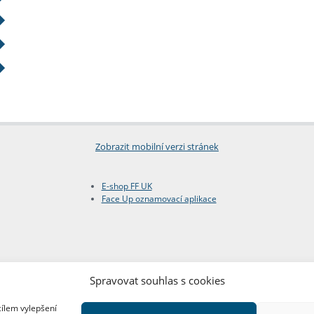
Zobrazit mobilní verzi stránek
E-shop FF UK
Face Up oznamovací aplikace
Spravovat souhlas s cookies
cílem vylepšení