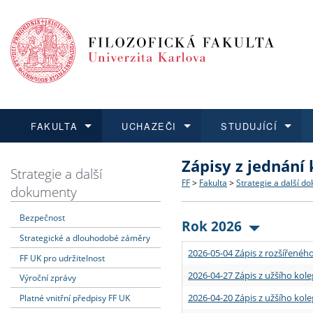
FAKULTA
UCHAZEČI
STUDUJÍCÍ
Zápisy z jednání
FAKULTA
UCHAZEČI
STUDUJÍCÍ
VĚDA A VÝZKUM
ZAHRANIČÍ
Struktura a historie
Co studovat a jak se přihlá
Bakalářské a magisterské
O vědě a výzkumu na FF
Aktuální nabídky a výběrov
Strategie a další
FF
>
Fakulta
>
Strategie a další d
dokumenty
Dozvědět se více
Podat přihlášku
Dozvědět se více
Dozvědět se více
Dozvědět se více
Strategie a další dokumen
Učitelské studijní program
Doktorské studium
Akademické kvalifikace
Vyjíždějící studenti
Bezpečnost
Rok 2026
Strategické a dlouhodobé záměry
Podpora a benefity pro z
Informace k průběhu přijím
Rigorózní řízení
Granty a projekty
Přijíždějící studenti
2026-05-04 Zápis z rozšířeného
FF UK pro udržitelnost
Absolventi fakulty
Vyjíždějící zaměstnanci
2026-04-27 Zápis z užšího kole
Výroční zprávy
2026-04-20 Zápis z užšího kole
Platné vnitřní předpisy FF UK
Fakultní školy FF UK