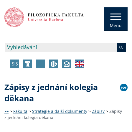
Zápisy z jednání kolegia
děkana
FF
>
Fakulta
>
Strategie a další dokumenty
>
Zápisy
>
Zápisy
z jednání kolegia děkana