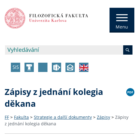
Zápisy z jednání kolegia
děkana
FF
>
Fakulta
>
Strategie a další dokumenty
>
Zápisy
>
Zápisy
z jednání kolegia děkana