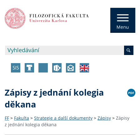
Zápisy z jednání kolegia
děkana
FF
>
Fakulta
>
Strategie a další dokumenty
>
Zápisy
>
Zápisy
z jednání kolegia děkana