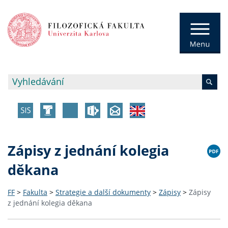
Zápisy z jednání kolegia
děkana
FF
>
Fakulta
>
Strategie a další dokumenty
>
Zápisy
>
Zápisy
z jednání kolegia děkana