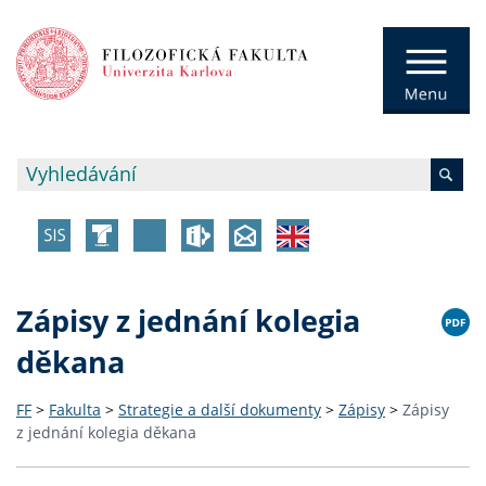
Zápisy z jednání kolegia
děkana
FF
>
Fakulta
>
Strategie a další dokumenty
>
Zápisy
>
Zápisy
z jednání kolegia děkana