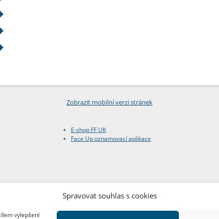
Zobrazit mobilní verzi stránek
E-shop FF UK
Face Up oznamovací aplikace
Spravovat souhlas s cookies
cílem vylepšení