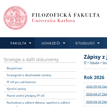
FAKULTA
UCHAZEČI
STUDUJÍCÍ
Zápisy z
FAKULTA
UCHAZEČI
STUDUJÍCÍ
VĚDA A VÝZKUM
ZAHRANIČÍ
Struktura a
Co studova
Bakalářsk
O vědě a 
Aktuální n
Strategie a další dokumenty
FF
>
Fakulta
>
Str
Bezpečnost
Dozvědět se více
Podat přihlášku
Dozvědět se více
Dozvědět se více
Dozvědět se více
Strategie 
Učitelské 
Doktorské
Akademické
Vyjíždějící
Strategické a dlouhodobé záměry
Rok 2026
Podpora a
Informace 
Rigorózní 
Granty a p
Přijíždějíc
FF UK pro udržitelnost
2026-05-04 Záp
Výroční zprávy
Absolventi
Vyjíždějíc
2026-04-27 Záp
Platné vnitřní předpisy FF UK
2026-04-20 Záp
Rozhodnutí a sdělení děkana, opatření a sdělení
Fakultní š