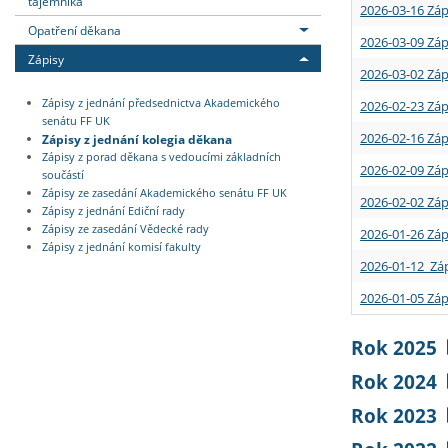
tajemníka
2026-03-16 Záp
Opatření děkana
2026-03-09 Záp
Zápisy
2026-03-02 Záp
Zápisy z jednání předsednictva Akademického
2026-02-23 Záp
senátu FF UK
2026-02-16 Záp
Zápisy z jednání kolegia děkana
Zápisy z porad děkana s vedoucími základních
2026-02-09 Záp
součástí
Zápisy ze zasedání Akademického senátu FF UK
2026-02-02 Záp
Zápisy z jednání Ediční rady
Zápisy ze zasedání Vědecké rady
2026-01-26 Záp
Zápisy z jednání komisí fakulty
2026-01-12 Záp
2026-01-05 Záp
Rok 2025
Rok 2024
Rok 2023