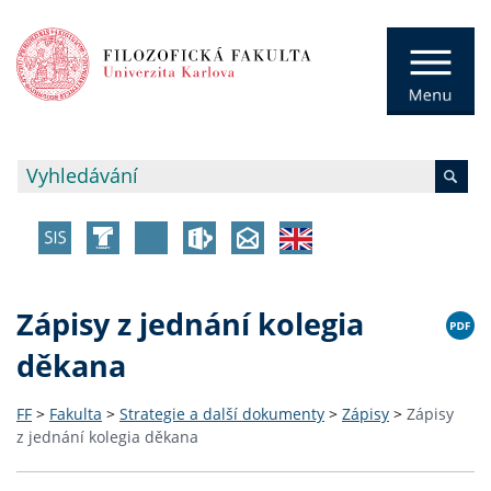
Zápisy z jednání kolegia
děkana
FF
>
Fakulta
>
Strategie a další dokumenty
>
Zápisy
>
Zápisy
z jednání kolegia děkana