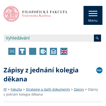
Zápisy z jednání kolegia
děkana
FF
>
Fakulta
>
Strategie a další dokumenty
>
Zápisy
>
Zápisy
z jednání kolegia děkana