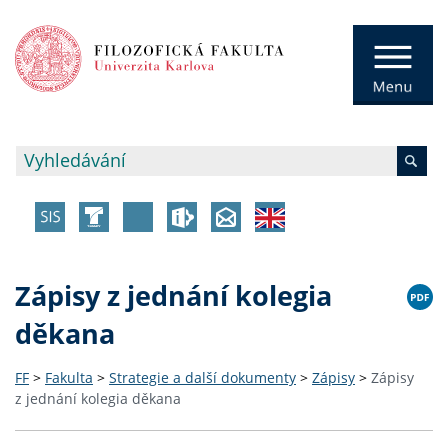
Zápisy z jednání kolegia
děkana
FF
>
Fakulta
>
Strategie a další dokumenty
>
Zápisy
>
Zápisy
z jednání kolegia děkana