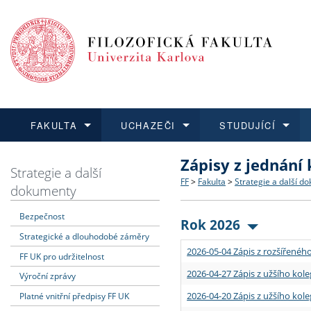
FAKULTA
UCHAZEČI
STUDUJÍCÍ
Zápisy z jednání
FAKULTA
UCHAZEČI
STUDUJÍCÍ
VĚDA A VÝZKUM
ZAHRANIČÍ
Struktura a historie
Co studovat a jak se přihlá
Bakalářské a magisterské
O vědě a výzkumu na FF
Aktuální nabídky a výběrov
Strategie a další
FF
>
Fakulta
>
Strategie a další d
dokumenty
Dozvědět se více
Podat přihlášku
Dozvědět se více
Dozvědět se více
Dozvědět se více
Strategie a další dokumen
Učitelské studijní program
Doktorské studium
Akademické kvalifikace
Vyjíždějící studenti
Bezpečnost
Rok 2026
Strategické a dlouhodobé záměry
Podpora a benefity pro z
Informace k průběhu přijím
Rigorózní řízení
Granty a projekty
Přijíždějící studenti
2026-05-04 Zápis z rozšířeného
FF UK pro udržitelnost
Absolventi fakulty
Vyjíždějící zaměstnanci
2026-04-27 Zápis z užšího kole
Výroční zprávy
2026-04-20 Zápis z užšího kole
Platné vnitřní předpisy FF UK
Fakultní školy FF UK