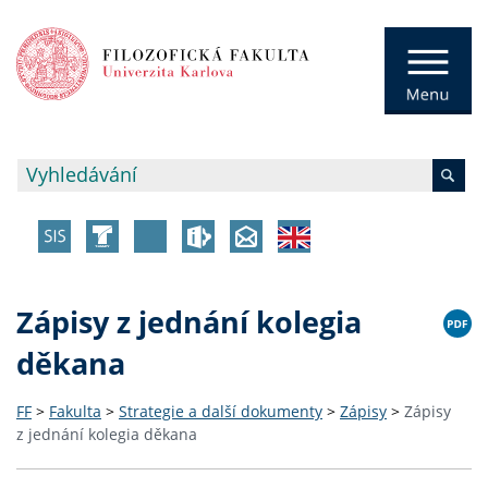
Zápisy z jednání kolegia
děkana
FF
>
Fakulta
>
Strategie a další dokumenty
>
Zápisy
>
Zápisy
z jednání kolegia děkana