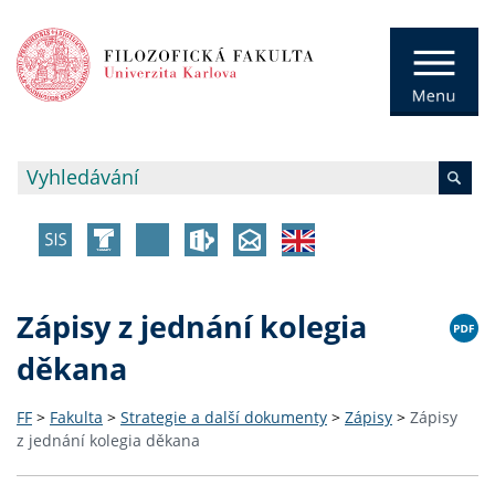
Zápisy z jednání kolegia
děkana
FF
>
Fakulta
>
Strategie a další dokumenty
>
Zápisy
>
Zápisy
z jednání kolegia děkana