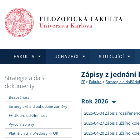
FAKULTA
UCHAZEČI
STUDUJÍCÍ
Zápisy z jednání
FAKULTA
UCHAZEČI
STUDUJÍCÍ
VĚDA A VÝZKUM
ZAHRANIČÍ
Struktura a historie
Co studovat a jak se přihlá
Bakalářské a magisterské
O vědě a výzkumu na FF
Aktuální nabídky a výběrov
Strategie a další
FF
>
Fakulta
>
Strategie a další d
dokumenty
Dozvědět se více
Podat přihlášku
Dozvědět se více
Dozvědět se více
Dozvědět se více
Strategie a další dokumen
Učitelské studijní program
Doktorské studium
Akademické kvalifikace
Vyjíždějící studenti
Bezpečnost
Rok 2026
Strategické a dlouhodobé záměry
Podpora a benefity pro z
Informace k průběhu přijí
Rigorózní řízení
Granty a projekty
Přijíždějící studenti
2026-05-04 Zápis z rozšířeného
FF UK pro udržitelnost
Absolventi fakulty
Vyjíždějící zaměstnanci
2026-04-27 Zápis z užšího kole
Výroční zprávy
2026-04-20 Zápis z užšího kole
Platné vnitřní předpisy FF UK
Fakultní školy FF UK