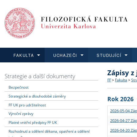
FAKULTA
UCHAZEČI
STUDUJÍCÍ
Zápisy z
FAKULTA
UCHAZEČI
STUDUJÍCÍ
VĚDA A VÝZKUM
ZAHRANIČÍ
Struktura a
Co studova
Bakalářsk
O vědě a 
Aktuální n
Strategie a další dokumenty
FF
>
Fakulta
>
Str
Bezpečnost
Dozvědět se více
Podat přihlášku
Dozvědět se více
Dozvědět se více
Dozvědět se více
Strategie 
Učitelské 
Doktorské
Akademické
Vyjíždějící
Strategické a dlouhodobé záměry
Rok 2026
Podpora a
Informace 
Rigorózní 
Granty a p
Přijíždějíc
FF UK pro udržitelnost
2026-05-04 Záp
Výroční zprávy
Absolventi
Vyjíždějíc
2026-04-27 Záp
Platné vnitřní předpisy FF UK
2026-04-20 Záp
Rozhodnutí a sdělení děkana, opatření a sdělení
Fakultní š