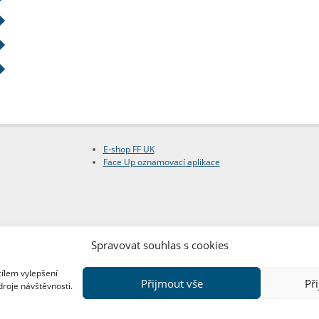
E-shop FF UK
Face Up oznamovací aplikace
Spravovat souhlas s cookies
cílem vylepšení
Přijmout vše
Př
droje návštěvnosti.
Copyright © FF UK 2026
Design:
Red Peppers