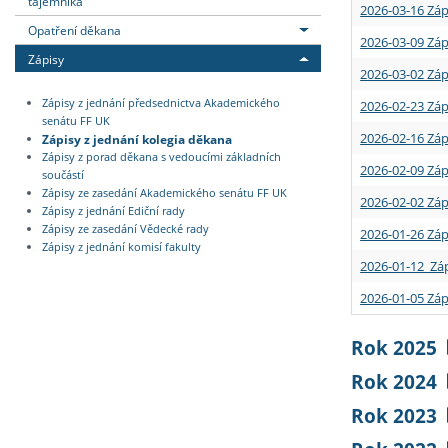
tajemníka
2026-03-16 Záp
Opatření děkana
2026-03-09 Záp
Zápisy
2026-03-02 Záp
Zápisy z jednání předsednictva Akademického
2026-02-23 Záp
senátu FF UK
2026-02-16 Záp
Zápisy z jednání kolegia děkana
Zápisy z porad děkana s vedoucími základních
2026-02-09 Záp
součástí
Zápisy ze zasedání Akademického senátu FF UK
2026-02-02 Záp
Zápisy z jednání Ediční rady
Zápisy ze zasedání Vědecké rady
2026-01-26 Záp
Zápisy z jednání komisí fakulty
2026-01-12 Záp
2026-01-05 Záp
Rok 2025
Rok 2024
Rok 2023