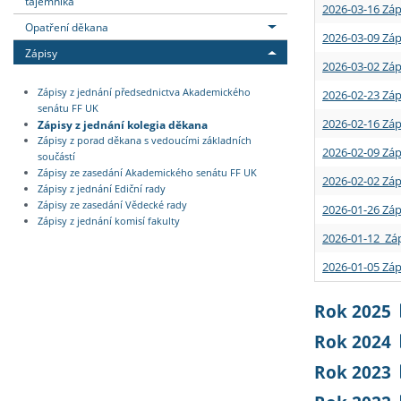
tajemníka
2026-03-16 Záp
Opatření děkana
2026-03-09 Záp
Zápisy
2026-03-02 Záp
Zápisy z jednání předsednictva Akademického
2026-02-23 Záp
senátu FF UK
2026-02-16 Záp
Zápisy z jednání kolegia děkana
Zápisy z porad děkana s vedoucími základních
2026-02-09 Záp
součástí
Zápisy ze zasedání Akademického senátu FF UK
2026-02-02 Záp
Zápisy z jednání Ediční rady
Zápisy ze zasedání Vědecké rady
2026-01-26 Záp
Zápisy z jednání komisí fakulty
2026-01-12 Záp
2026-01-05 Záp
Rok 2025
Rok 2024
Rok 2023