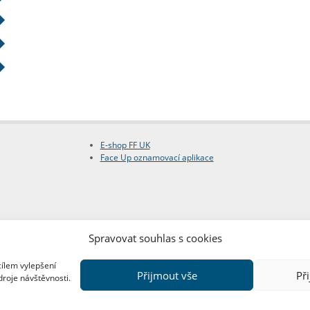
E-shop FF UK
Face Up oznamovací aplikace
Spravovat souhlas s cookies
cílem vylepšení
Přijmout vše
Př
droje návštěvnosti.
Copyright © FF UK 2026
Design:
Red Peppers