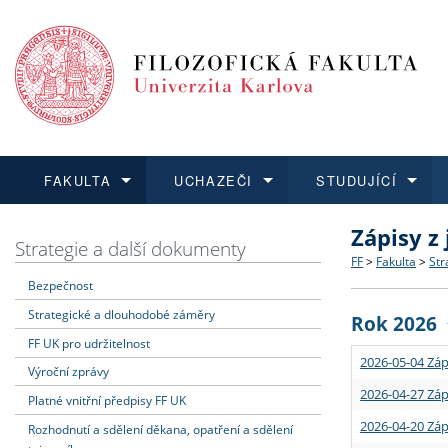
FAKULTA
UCHAZEČI
STUDUJÍCÍ
Zápisy z
FAKULTA
UCHAZEČI
STUDUJÍCÍ
VĚDA A VÝZKUM
ZAHRANIČÍ
Struktura a
Co studova
Bakalářsk
O vědě a 
Aktuální n
Strategie a další dokumenty
FF
>
Fakulta
>
Str
Bezpečnost
Dozvědět se více
Podat přihlášku
Dozvědět se více
Dozvědět se více
Dozvědět se více
Strategie 
Učitelské 
Doktorské
Akademické
Vyjíždějící
Strategické a dlouhodobé záměry
Rok 2026
Podpora a
Informace 
Rigorózní 
Granty a p
Přijíždějíc
FF UK pro udržitelnost
2026-05-04 Záp
Výroční zprávy
Absolventi
Vyjíždějíc
2026-04-27 Záp
Platné vnitřní předpisy FF UK
2026-04-20 Záp
Rozhodnutí a sdělení děkana, opatření a sdělení
Fakultní š