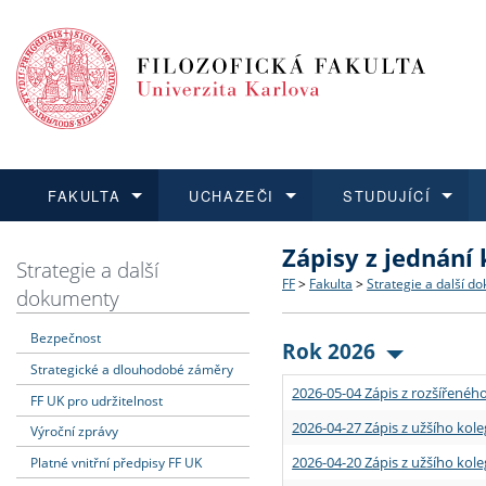
FAKULTA
UCHAZEČI
STUDUJÍCÍ
Zápisy z jednání
FAKULTA
UCHAZEČI
STUDUJÍCÍ
VĚDA A VÝZKUM
ZAHRANIČÍ
Struktura a historie
Co studovat a jak se přihlá
Bakalářské a magisterské
O vědě a výzkumu na FF
Aktuální nabídky a výběrov
Strategie a další
FF
>
Fakulta
>
Strategie a další d
dokumenty
Dozvědět se více
Podat přihlášku
Dozvědět se více
Dozvědět se více
Dozvědět se více
Strategie a další dokumen
Učitelské studijní program
Doktorské studium
Akademické kvalifikace
Vyjíždějící studenti
Bezpečnost
Rok 2026
Strategické a dlouhodobé záměry
Podpora a benefity pro z
Informace k průběhu přijím
Rigorózní řízení
Granty a projekty
Přijíždějící studenti
2026-05-04 Zápis z rozšířeného
FF UK pro udržitelnost
Absolventi fakulty
Vyjíždějící zaměstnanci
2026-04-27 Zápis z užšího kole
Výroční zprávy
2026-04-20 Zápis z užšího kole
Platné vnitřní předpisy FF UK
Fakultní školy FF UK