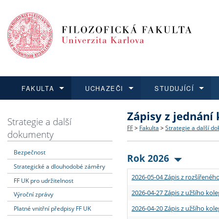
FAKULTA
UCHAZEČI
STUDUJÍCÍ
Zápisy z jednání
FAKULTA
UCHAZEČI
STUDUJÍCÍ
VĚDA A VÝZKUM
ZAHRANIČÍ
Struktura a historie
Co studovat a jak se přihlá
Bakalářské a magisterské
O vědě a výzkumu na FF
Aktuální nabídky a výběrov
Strategie a další
FF
>
Fakulta
>
Strategie a další d
dokumenty
Dozvědět se více
Podat přihlášku
Dozvědět se více
Dozvědět se více
Dozvědět se více
Strategie a další dokumen
Učitelské studijní program
Doktorské studium
Akademické kvalifikace
Vyjíždějící studenti
Bezpečnost
Rok 2026
Strategické a dlouhodobé záměry
Podpora a benefity pro z
Informace k průběhu přijím
Rigorózní řízení
Granty a projekty
Přijíždějící studenti
2026-05-04 Zápis z rozšířeného
FF UK pro udržitelnost
Absolventi fakulty
Vyjíždějící zaměstnanci
2026-04-27 Zápis z užšího kole
Výroční zprávy
2026-04-20 Zápis z užšího kole
Platné vnitřní předpisy FF UK
Fakultní školy FF UK