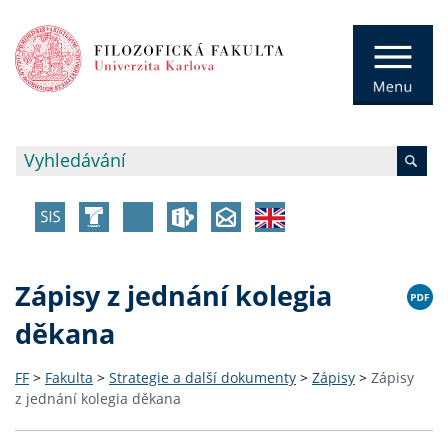
Zápisy z jednání kolegia
děkana
FF
>
Fakulta
>
Strategie a další dokumenty
>
Zápisy
>
Zápisy
z jednání kolegia děkana