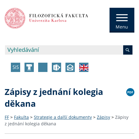
Zápisy z jednání kolegia
děkana
FF
>
Fakulta
>
Strategie a další dokumenty
>
Zápisy
>
Zápisy
z jednání kolegia děkana