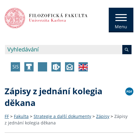
Zápisy z jednání kolegia
děkana
FF
>
Fakulta
>
Strategie a další dokumenty
>
Zápisy
>
Zápisy
z jednání kolegia děkana