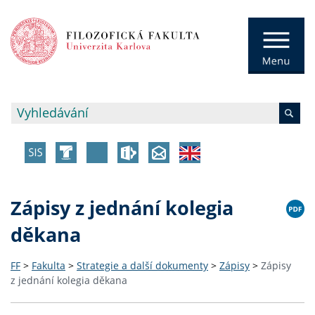
Zápisy z jednání kolegia
děkana
FF
>
Fakulta
>
Strategie a další dokumenty
>
Zápisy
>
Zápisy
z jednání kolegia děkana