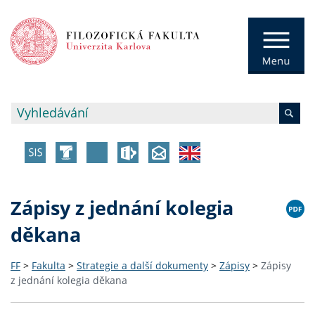
Zápisy z jednání kolegia
děkana
FF
>
Fakulta
>
Strategie a další dokumenty
>
Zápisy
>
Zápisy
z jednání kolegia děkana