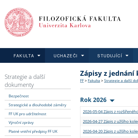
FAKULTA
UCHAZEČI
STUDUJÍCÍ
Zápisy z jednání
FAKULTA
UCHAZEČI
STUDUJÍCÍ
VĚDA A VÝZKUM
ZAHRANIČÍ
Struktura a historie
Co studovat a jak se přihlá
Bakalářské a magisterské
O vědě a výzkumu na FF
Aktuální nabídky a výběrov
Strategie a další
FF
>
Fakulta
>
Strategie a další d
dokumenty
Dozvědět se více
Podat přihlášku
Dozvědět se více
Dozvědět se více
Dozvědět se více
Strategie a další dokumen
Učitelské studijní program
Doktorské studium
Akademické kvalifikace
Vyjíždějící studenti
Bezpečnost
Rok 2026
Strategické a dlouhodobé záměry
Podpora a benefity pro z
Informace k průběhu přijí
Rigorózní řízení
Granty a projekty
Přijíždějící studenti
2026-05-04 Zápis z rozšířeného
FF UK pro udržitelnost
Absolventi fakulty
Vyjíždějící zaměstnanci
2026-04-27 Zápis z užšího kole
Výroční zprávy
2026-04-20 Zápis z užšího kole
Platné vnitřní předpisy FF UK
Fakultní školy FF UK