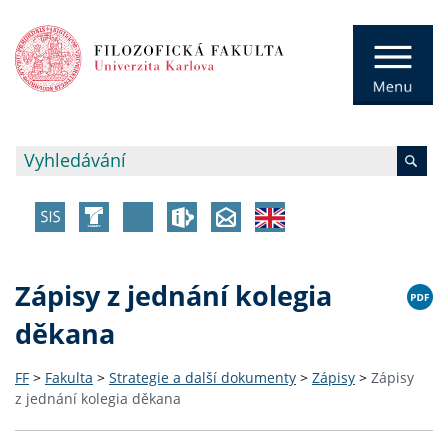
Zápisy z jednání kolegia
děkana
FF
>
Fakulta
>
Strategie a další dokumenty
>
Zápisy
>
Zápisy
z jednání kolegia děkana