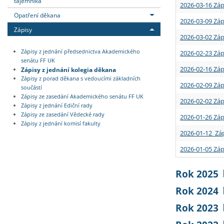
tajemníka
2026-03-16 Záp
Opatření děkana
2026-03-09 Záp
Zápisy
2026-03-02 Záp
Zápisy z jednání předsednictva Akademického
2026-02-23 Záp
senátu FF UK
2026-02-16 Záp
Zápisy z jednání kolegia děkana
Zápisy z porad děkana s vedoucími základních
2026-02-09 Záp
součástí
Zápisy ze zasedání Akademického senátu FF UK
2026-02-02 Záp
Zápisy z jednání Ediční rady
Zápisy ze zasedání Vědecké rady
2026-01-26 Záp
Zápisy z jednání komisí fakulty
2026-01-12 Záp
2026-01-05 Záp
Rok 2025
Rok 2024
Rok 2023