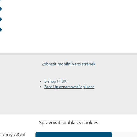
Zobrazit mobilní verzi stránek
E-shop FF UK
Face Up oznamovací aplikace
Spravovat souhlas s cookies
cílem vylepšení