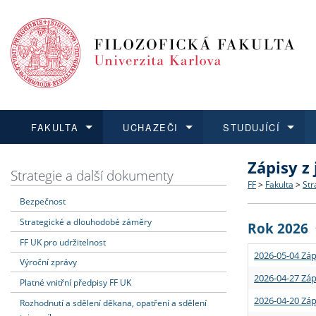
FAKULTA
UCHAZEČI
STUDUJÍCÍ
Zápisy z
FAKULTA
UCHAZEČI
STUDUJÍCÍ
VĚDA A VÝZKUM
ZAHRANIČÍ
Struktura a
Co studova
Bakalářsk
O vědě a 
Aktuální n
Strategie a další dokumenty
FF
>
Fakulta
>
Str
Bezpečnost
Dozvědět se více
Podat přihlášku
Dozvědět se více
Dozvědět se více
Dozvědět se více
Strategie 
Učitelské 
Doktorské
Akademické
Vyjíždějící
Strategické a dlouhodobé záměry
Rok 2026
Podpora a
Informace 
Rigorózní 
Granty a p
Přijíždějíc
FF UK pro udržitelnost
2026-05-04 Záp
Výroční zprávy
Absolventi
Vyjíždějíc
2026-04-27 Záp
Platné vnitřní předpisy FF UK
2026-04-20 Záp
Rozhodnutí a sdělení děkana, opatření a sdělení
Fakultní š