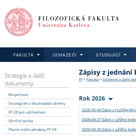
FAKULTA
UCHAZEČI
STUDUJÍCÍ
Zápisy z jednání
FAKULTA
UCHAZEČI
STUDUJÍCÍ
VĚDA A VÝZKUM
ZAHRANIČÍ
Struktura a historie
Co studovat a jak se přihlá
Bakalářské a magisterské
O vědě a výzkumu na FF
Aktuální nabídky a výběrov
Strategie a další
FF
>
Fakulta
>
Strategie a další d
dokumenty
Dozvědět se více
Podat přihlášku
Dozvědět se více
Dozvědět se více
Dozvědět se více
Strategie a další dokumen
Učitelské studijní program
Doktorské studium
Akademické kvalifikace
Vyjíždějící studenti
Bezpečnost
Rok 2026
Strategické a dlouhodobé záměry
Podpora a benefity pro z
Informace k průběhu přijím
Rigorózní řízení
Granty a projekty
Přijíždějící studenti
2026-05-04 Zápis z rozšířeného
FF UK pro udržitelnost
Absolventi fakulty
Vyjíždějící zaměstnanci
2026-04-27 Zápis z užšího kole
Výroční zprávy
2026-04-20 Zápis z užšího kole
Platné vnitřní předpisy FF UK
Fakultní školy FF UK