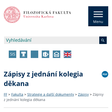
Zápisy z jednání kolegia
děkana
FF
>
Fakulta
>
Strategie a další dokumenty
>
Zápisy
>
Zápisy
z jednání kolegia děkana