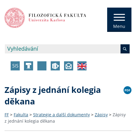
Zápisy z jednání kolegia
děkana
FF
>
Fakulta
>
Strategie a další dokumenty
>
Zápisy
>
Zápisy
z jednání kolegia děkana