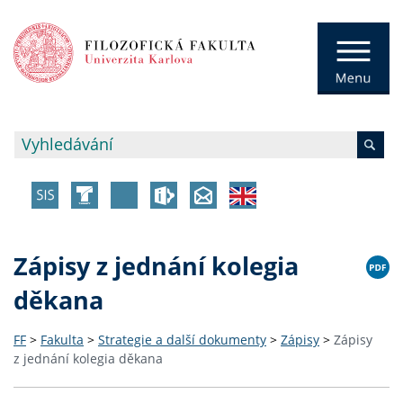
Zápisy z jednání kolegia
děkana
FF
>
Fakulta
>
Strategie a další dokumenty
>
Zápisy
>
Zápisy
z jednání kolegia děkana