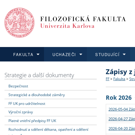
FAKULTA
UCHAZEČI
STUDUJÍCÍ
Zápisy z
FAKULTA
UCHAZEČI
STUDUJÍCÍ
VĚDA A VÝZKUM
ZAHRANIČÍ
Struktura a
Co studova
Bakalářsk
O vědě a 
Aktuální n
Strategie a další dokumenty
FF
>
Fakulta
>
Str
Bezpečnost
Dozvědět se více
Podat přihlášku
Dozvědět se více
Dozvědět se více
Dozvědět se více
Strategie 
Učitelské 
Doktorské
Akademické
Vyjíždějící
Strategické a dlouhodobé záměry
Rok 2026
Podpora a
Informace 
Rigorózní 
Granty a p
Přijíždějíc
FF UK pro udržitelnost
2026-05-04 Záp
Výroční zprávy
Absolventi
Vyjíždějíc
2026-04-27 Záp
Platné vnitřní předpisy FF UK
2026-04-20 Záp
Rozhodnutí a sdělení děkana, opatření a sdělení
Fakultní š