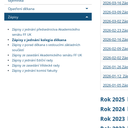
tajemníka
2026-03-16 Záp
Opatření děkana
2026-03-09 Záp
Zápisy
2026-03-02 Záp
Zápisy z jednání předsednictva Akademického
2026-02-23 Záp
senátu FF UK
2026-02-16 Záp
Zápisy z jednání kolegia děkana
Zápisy z porad děkana s vedoucími základních
2026-02-09 Záp
součástí
Zápisy ze zasedání Akademického senátu FF UK
2026-02-02 Záp
Zápisy z jednání Ediční rady
Zápisy ze zasedání Vědecké rady
2026-01-26 Záp
Zápisy z jednání komisí fakulty
2026-01-12 Záp
2026-01-05 Záp
Rok 2025
Rok 2024
Rok 2023