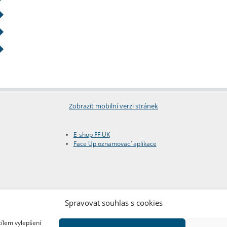
Zobrazit mobilní verzi stránek
E-shop FF UK
Face Up oznamovací aplikace
Spravovat souhlas s cookies
cílem vylepšení