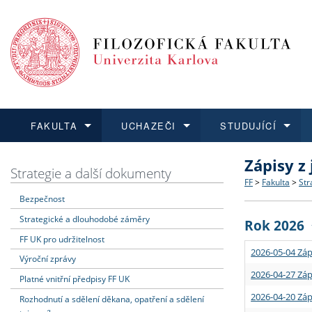
FAKULTA
UCHAZEČI
STUDUJÍCÍ
Zápisy z
FAKULTA
UCHAZEČI
STUDUJÍCÍ
VĚDA A VÝZKUM
ZAHRANIČÍ
Struktura a
Co studova
Bakalářsk
O vědě a 
Aktuální n
Strategie a další dokumenty
FF
>
Fakulta
>
Str
Bezpečnost
Dozvědět se více
Podat přihlášku
Dozvědět se více
Dozvědět se více
Dozvědět se více
Strategie 
Učitelské 
Doktorské
Akademické
Vyjíždějící
Strategické a dlouhodobé záměry
Rok 2026
Podpora a
Informace 
Rigorózní 
Granty a p
Přijíždějíc
FF UK pro udržitelnost
2026-05-04 Záp
Výroční zprávy
Absolventi
Vyjíždějíc
2026-04-27 Záp
Platné vnitřní předpisy FF UK
2026-04-20 Záp
Rozhodnutí a sdělení děkana, opatření a sdělení
Fakultní š