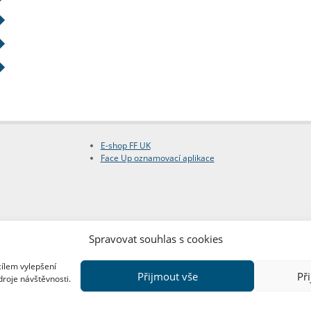
E-shop FF UK
Face Up oznamovací aplikace
Spravovat souhlas s cookies
cílem vylepšení
Přijmout vše
Př
droje návštěvnosti.
Copyright © FF UK 2026
Design:
Red Peppers