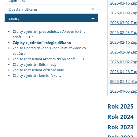
tajemníka
2026-03-16 Záp
Opatření děkana
2026-03-09 Záp
Zápisy
2026-03-02 Záp
Zápisy z jednání předsednictva Akademického
2026-02-23 Záp
senátu FF UK
2026-02-16 Záp
Zápisy z jednání kolegia děkana
Zápisy z porad děkana s vedoucími základních
2026-02-09 Záp
součástí
Zápisy ze zasedání Akademického senátu FF UK
2026-02-02 Záp
Zápisy z jednání Ediční rady
Zápisy ze zasedání Vědecké rady
2026-01-26 Záp
Zápisy z jednání komisí fakulty
2026-01-12 Záp
2026-01-05 Záp
Rok 2025
Rok 2024
Rok 2023