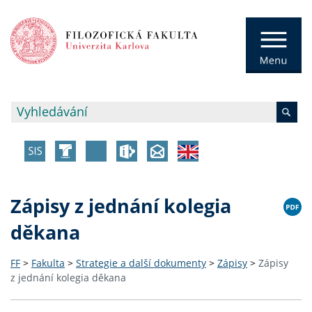
Zápisy z jednání kolegia
děkana
FF
>
Fakulta
>
Strategie a další dokumenty
>
Zápisy
>
Zápisy
z jednání kolegia děkana