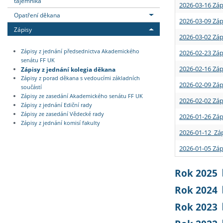
tajemníka
2026-03-16 Záp
Opatření děkana
2026-03-09 Záp
Zápisy
2026-03-02 Záp
Zápisy z jednání předsednictva Akademického
2026-02-23 Záp
senátu FF UK
2026-02-16 Záp
Zápisy z jednání kolegia děkana
Zápisy z porad děkana s vedoucími základních
2026-02-09 Záp
součástí
Zápisy ze zasedání Akademického senátu FF UK
2026-02-02 Záp
Zápisy z jednání Ediční rady
Zápisy ze zasedání Vědecké rady
2026-01-26 Záp
Zápisy z jednání komisí fakulty
2026-01-12 Záp
2026-01-05 Záp
Rok 2025
Rok 2024
Rok 2023