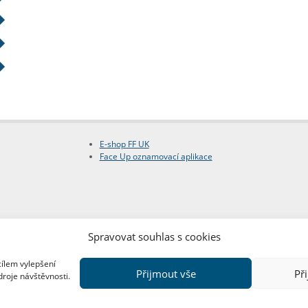
E-shop FF UK
Face Up oznamovací aplikace
Spravovat souhlas s cookies
cílem vylepšení
Přijmout vše
Př
droje návštěvnosti.
Copyright © FF UK 2026
Design:
Red Peppers