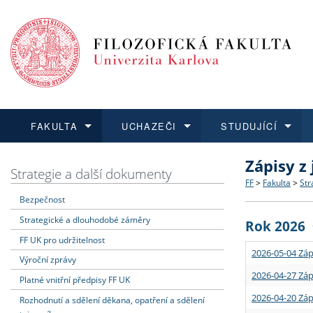
FAKULTA
UCHAZEČI
STUDUJÍCÍ
Zápisy z
FAKULTA
UCHAZEČI
STUDUJÍCÍ
VĚDA A VÝZKUM
ZAHRANIČÍ
Struktura a
Co studova
Bakalářsk
O vědě a 
Aktuální n
Strategie a další dokumenty
FF
>
Fakulta
>
Str
Bezpečnost
Dozvědět se více
Podat přihlášku
Dozvědět se více
Dozvědět se více
Dozvědět se více
Strategie 
Učitelské 
Doktorské
Akademické
Vyjíždějící
Strategické a dlouhodobé záměry
Rok 2026
Podpora a
Informace 
Rigorózní 
Granty a p
Přijíždějíc
FF UK pro udržitelnost
2026-05-04 Záp
Výroční zprávy
Absolventi
Vyjíždějíc
2026-04-27 Záp
Platné vnitřní předpisy FF UK
2026-04-20 Záp
Rozhodnutí a sdělení děkana, opatření a sdělení
Fakultní š