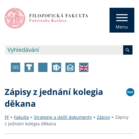
Zápisy z jednání kolegia
děkana
FF
>
Fakulta
>
Strategie a další dokumenty
>
Zápisy
>
Zápisy
z jednání kolegia děkana