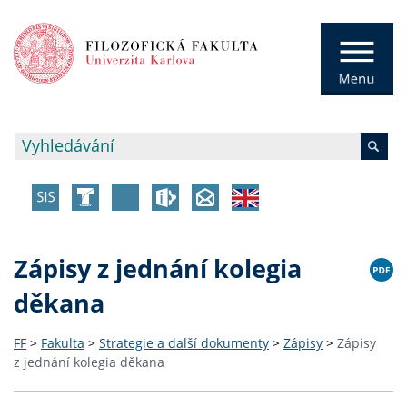
Zápisy z jednání kolegia
děkana
FF
>
Fakulta
>
Strategie a další dokumenty
>
Zápisy
>
Zápisy
z jednání kolegia děkana