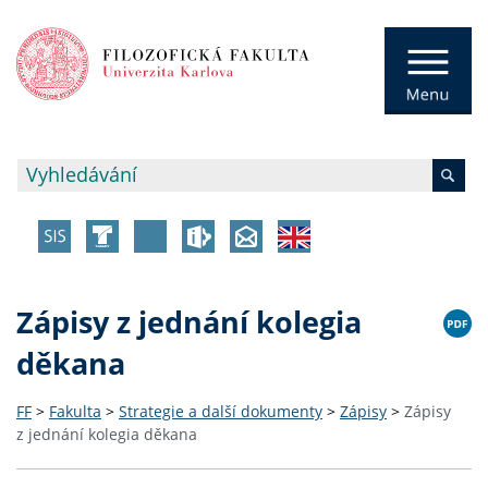
Zápisy z jednání kolegia
děkana
FF
>
Fakulta
>
Strategie a další dokumenty
>
Zápisy
>
Zápisy
z jednání kolegia děkana