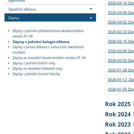
tajemníka
2026-03-16 Záp
Opatření děkana
2026-03-09 Záp
Zápisy
2026-03-02 Záp
Zápisy z jednání předsednictva Akademického
2026-02-23 Záp
senátu FF UK
2026-02-16 Záp
Zápisy z jednání kolegia děkana
Zápisy z porad děkana s vedoucími základních
2026-02-09 Záp
součástí
Zápisy ze zasedání Akademického senátu FF UK
2026-02-02 Záp
Zápisy z jednání Ediční rady
Zápisy ze zasedání Vědecké rady
2026-01-26 Záp
Zápisy z jednání komisí fakulty
2026-01-12 Záp
2026-01-05 Záp
Rok 2025
Rok 2024
Rok 2023