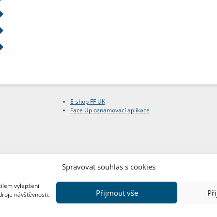
E-shop FF UK
Face Up oznamovací aplikace
Spravovat souhlas s cookies
cílem vylepšení
Přijmout vše
Př
droje návštěvnosti.
Copyright © FF UK 2026
Design:
Red Peppers