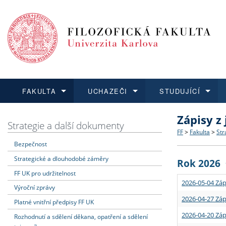
FAKULTA
UCHAZEČI
STUDUJÍCÍ
Zápisy z
FAKULTA
UCHAZEČI
STUDUJÍCÍ
VĚDA A VÝZKUM
ZAHRANIČÍ
Struktura a
Co studova
Bakalářsk
O vědě a 
Aktuální n
Strategie a další dokumenty
FF
>
Fakulta
>
Str
Bezpečnost
Dozvědět se více
Podat přihlášku
Dozvědět se více
Dozvědět se více
Dozvědět se více
Strategie 
Učitelské 
Doktorské
Akademické
Vyjíždějící
Strategické a dlouhodobé záměry
Rok 2026
Podpora a
Informace 
Rigorózní 
Granty a p
Přijíždějíc
FF UK pro udržitelnost
2026-05-04 Záp
Výroční zprávy
Absolventi
Vyjíždějíc
2026-04-27 Záp
Platné vnitřní předpisy FF UK
2026-04-20 Záp
Rozhodnutí a sdělení děkana, opatření a sdělení
Fakultní š