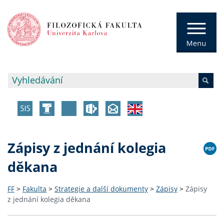
Zápisy z jednání kolegia
děkana
FF
>
Fakulta
>
Strategie a další dokumenty
>
Zápisy
>
Zápisy
z jednání kolegia děkana