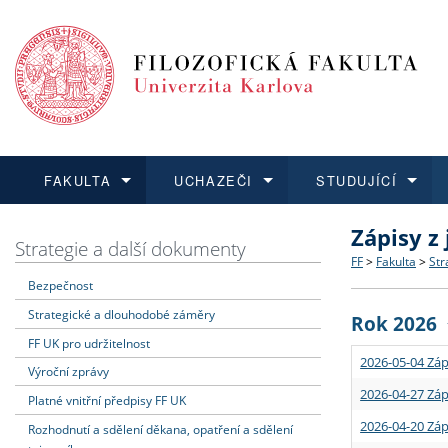
FAKULTA
UCHAZEČI
STUDUJÍCÍ
Zápisy z
FAKULTA
UCHAZEČI
STUDUJÍCÍ
VĚDA A VÝZKUM
ZAHRANIČÍ
Struktura a
Co studova
Bakalářsk
O vědě a 
Aktuální n
Strategie a další dokumenty
FF
>
Fakulta
>
Str
Bezpečnost
Dozvědět se více
Podat přihlášku
Dozvědět se více
Dozvědět se více
Dozvědět se více
Strategie 
Učitelské 
Doktorské
Akademické
Vyjíždějící
Strategické a dlouhodobé záměry
Rok 2026
Podpora a
Informace 
Rigorózní 
Granty a p
Přijíždějíc
FF UK pro udržitelnost
2026-05-04 Záp
Výroční zprávy
Absolventi
Vyjíždějíc
2026-04-27 Záp
Platné vnitřní předpisy FF UK
2026-04-20 Záp
Rozhodnutí a sdělení děkana, opatření a sdělení
Fakultní š