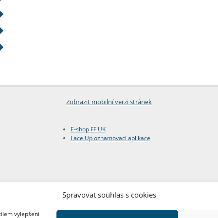
Zobrazit mobilní verzi stránek
E-shop FF UK
Face Up oznamovací aplikace
Spravovat souhlas s cookies
cílem vylepšení