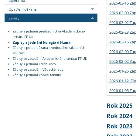
tajemníka
2026-03-16 Záp
Opatření děkana
2026-03-09 Záp
Zápisy
2026-03-02 Záp
Zápisy z jednání předsednictva Akademického
2026-02-23 Záp
senátu FF UK
2026-02-16 Záp
Zápisy z jednání kolegia děkana
Zápisy z porad děkana s vedoucími základních
2026-02-09 Záp
součástí
Zápisy ze zasedání Akademického senátu FF UK
2026-02-02 Záp
Zápisy z jednání Ediční rady
Zápisy ze zasedání Vědecké rady
2026-01-26 Záp
Zápisy z jednání komisí fakulty
2026-01-12 Záp
2026-01-05 Záp
Rok 2025
Rok 2024
Rok 2023