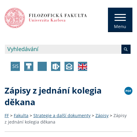
Zápisy z jednání kolegia
děkana
FF
>
Fakulta
>
Strategie a další dokumenty
>
Zápisy
>
Zápisy
z jednání kolegia děkana