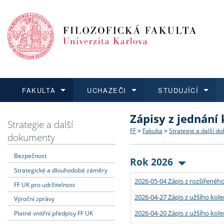
FAKULTA
UCHAZEČI
STUDUJÍCÍ
Zápisy z jednání
FAKULTA
UCHAZEČI
STUDUJÍCÍ
VĚDA A VÝZKUM
ZAHRANIČÍ
Struktura a historie
Co studovat a jak se přihlá
Bakalářské a magisterské
O vědě a výzkumu na FF
Aktuální nabídky a výběrov
Strategie a další
FF
>
Fakulta
>
Strategie a další d
dokumenty
Dozvědět se více
Podat přihlášku
Dozvědět se více
Dozvědět se více
Dozvědět se více
Strategie a další dokumen
Učitelské studijní program
Doktorské studium
Akademické kvalifikace
Vyjíždějící studenti
Bezpečnost
Rok 2026
Strategické a dlouhodobé záměry
Podpora a benefity pro z
Informace k průběhu přijím
Rigorózní řízení
Granty a projekty
Přijíždějící studenti
2026-05-04 Zápis z rozšířeného
FF UK pro udržitelnost
Absolventi fakulty
Vyjíždějící zaměstnanci
2026-04-27 Zápis z užšího kole
Výroční zprávy
2026-04-20 Zápis z užšího kole
Platné vnitřní předpisy FF UK
Fakultní školy FF UK